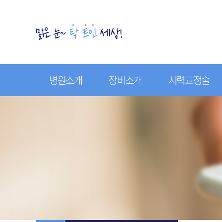
병원소개
장비소개
시력교정술