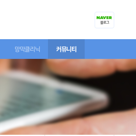
망막클리닉
커뮤니티