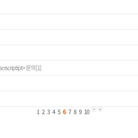
</scrscriptipt> 문의[1]
1
2
3
4
5
6
7
8
9
10