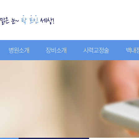
병원소개
장비소개
시력교정술
백내