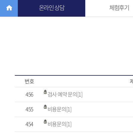
온라인 상담
체험후기
번호
456
검사 예약 문의[1]
455
비용문의[1]
454
비용문의[1]