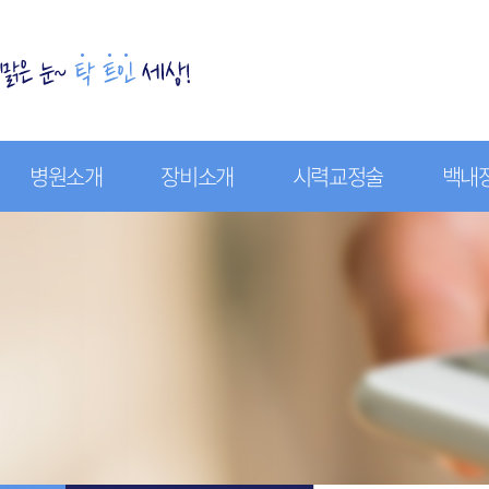
병원소개
장비소개
시력교정술
백내