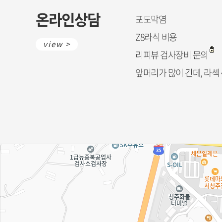
온라인상담
포도막염
Z8라식 비용
view >
리피뷰 검사장비 문의
앞머리가 많이 긴데, 라섹 수