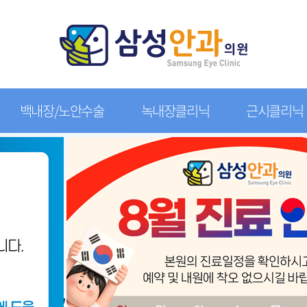
백내장/노안수술
녹내장클리닉
근시클리닉