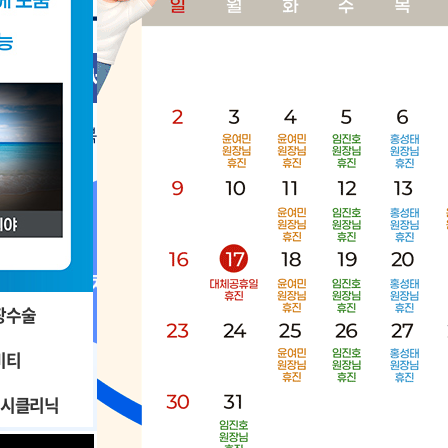
장수술
비티
근시클리닉