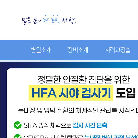
병원소개
장비소개
시력교정술