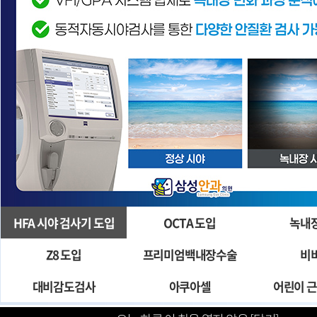
HFA 시야 검사기 도입
OCTA 도입
녹내
Z8 도입
프리미엄백내장수술
비
대비감도검사
아쿠아셀
어린이 