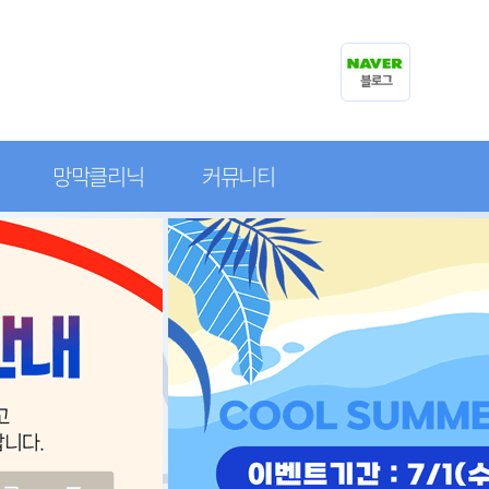
망막클리닉
커뮤니티