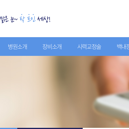
병원소개
장비소개
시력교정술
백내