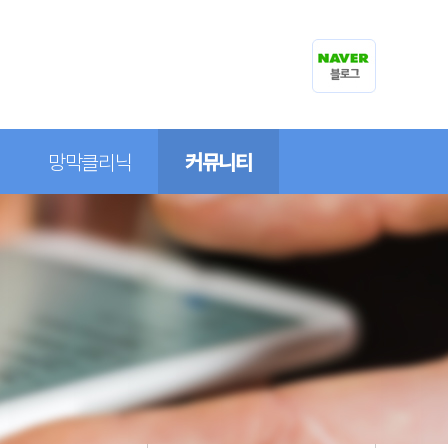
망막클리닉
커뮤니티