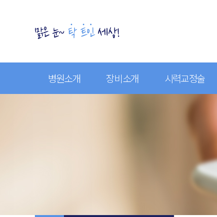
병원소개
장비소개
시력교정술