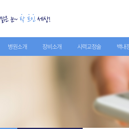
병원소개
장비소개
시력교정술
백내