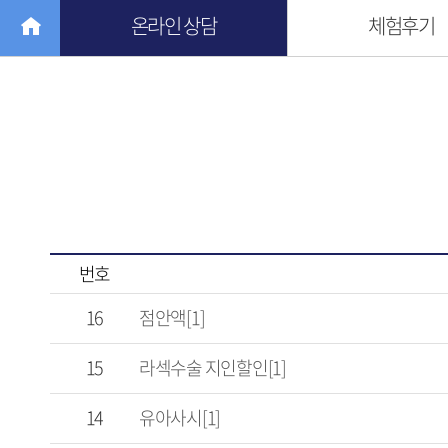
온라인 상담
체험후기
번호
16
점안액[1]
15
라섹수술 지인할인[1]
14
유아사시[1]