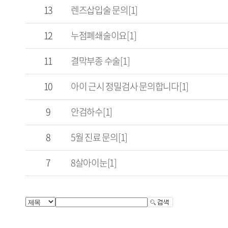
13
렌즈삽입술 문의[1]
12
누점폐쇄술이요[1]
11
결막부종 수술[1]
10
아이 근시 정밀검사 문의합니다[1]
9
안검하수[1]
8
5월 진료 문의[1]
7
8살아이눈[1]