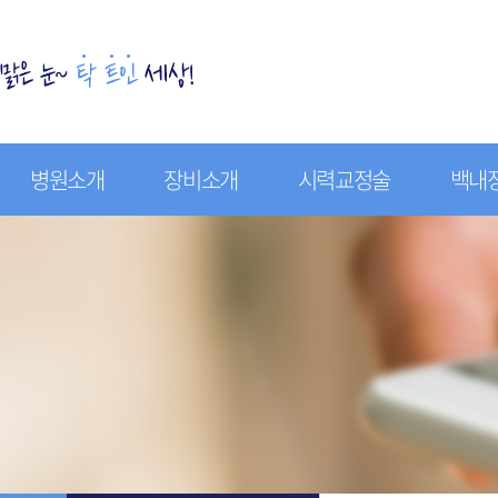
병원소개
장비소개
시력교정술
백내