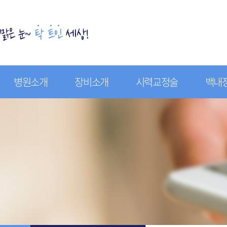
병원소개
장비소개
시력교정술
백내