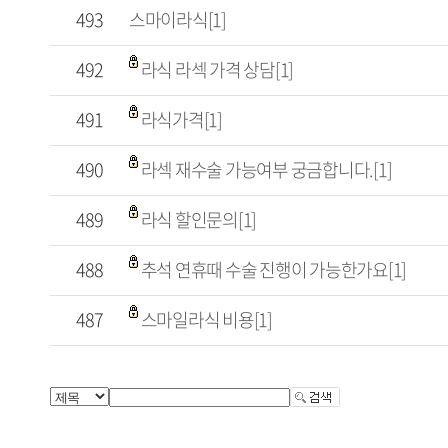
493
스마이라식[1]
492
라식 라섹 가격 상담[1]
491
라식가격[1]
490
라섹 재수술 가능여부 궁금합니다.[1]
489
라식 할인문의[1]
488
추석 연휴때 수술 진행이 가능한가요[1]
487
스마일라식 비용[1]