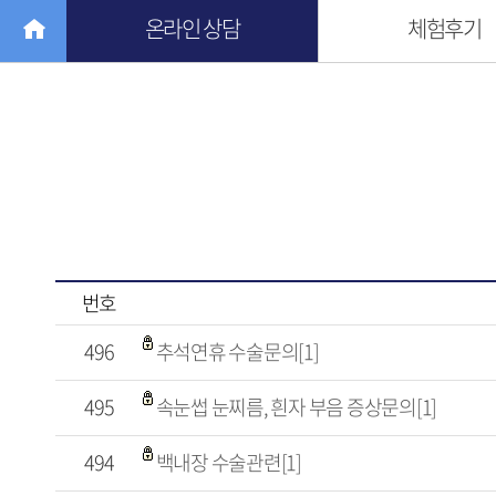
온라인 상담
체험후기
번호
496
추석연휴 수술문의[1]
495
속눈썹 눈찌름, 흰자 부음 증상문의[1]
494
백내장 수술관련[1]