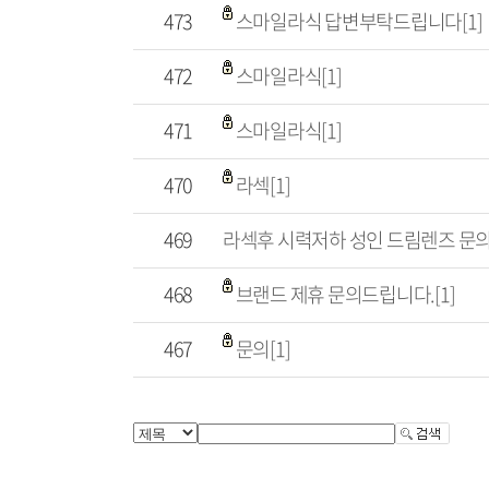
473
스마일라식 답변부탁드립니다[1]
472
스마일라식[1]
471
스마일라식[1]
470
라섹[1]
469
라섹후 시력저하 성인 드림렌즈 문의[
468
브랜드 제휴 문의드립니다.[1]
467
문의[1]