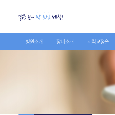
병원소개
장비소개
시력교정술