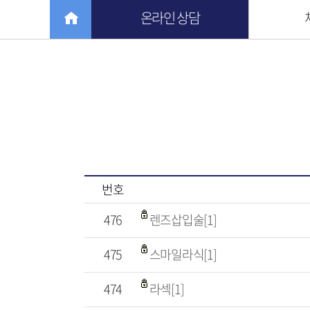
온라인 상담
번호
476
렌즈삽입술[1]
475
스마일라식[1]
474
라섹[1]