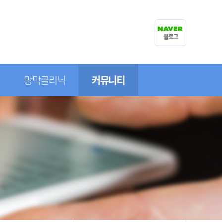
망막클리닉
커뮤니티