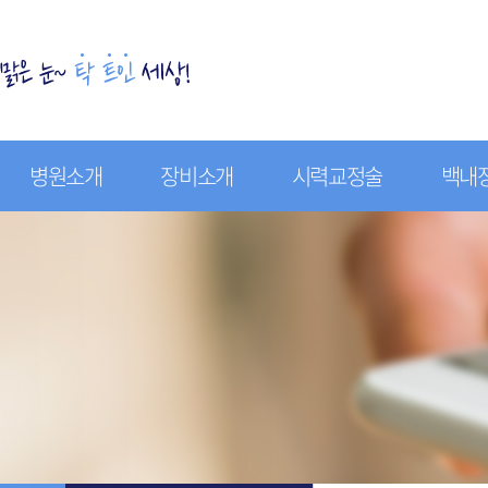
병원소개
장비소개
시력교정술
백내