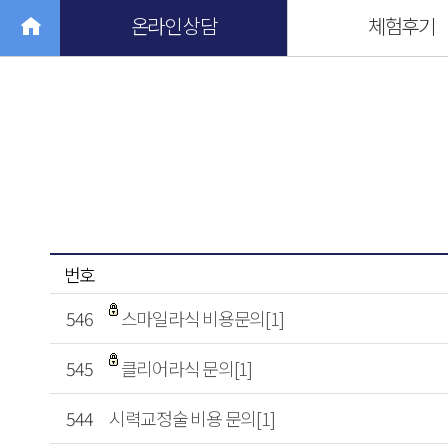
온라인 상담
체험후기
번호
546
스마일라식 비용문의[1]
545
클리어라식 문의[1]
544
시력교정술 비용 문의[1]