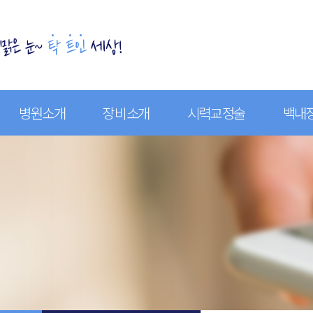
병원소개
장비소개
시력교정술
백내